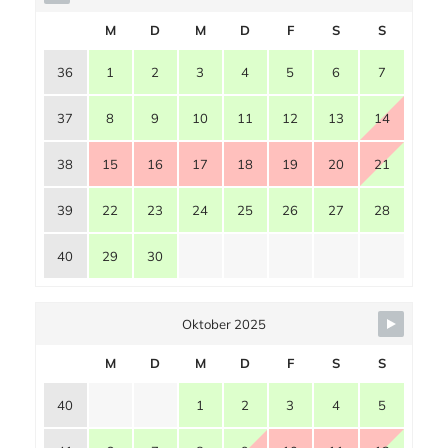
M
D
M
D
F
S
S
36
1
2
3
4
5
6
7
37
8
9
10
11
12
13
14
38
15
16
17
18
19
20
21
39
22
23
24
25
26
27
28
40
29
30
Oktober 2025
M
D
M
D
F
S
S
40
1
2
3
4
5