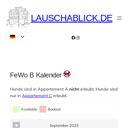
Zum
Inhalt
LAUSCHABLICK.DE
springen
Facebook
Instagram
FeWo B Kalender
Hunde sind in Appartement A
nicht
erlaubt. Hunde sind
nur in
Appartement C
erlaubt.
Skip Booking Form
Available
Booked
September 2025