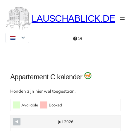
Ga
naar
LAUSCHABLICK.DE
de
inhoud
Facebook
Instagram
Appartement C kalender
Honden zijn hier wel toegestaan.
Skip Booking Form
Available
Booked
Juli 2026