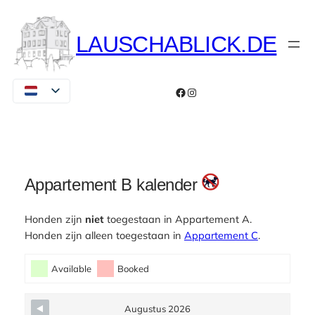
Ga
naar
LAUSCHABLICK.DE
de
inhoud
Facebook
Instagram
Appartement B kalender
Honden zijn
niet
toegestaan in Appartement A.
Honden zijn alleen toegestaan in
Appartement C
.
Skip Booking Form
Available
Booked
Augustus 2026