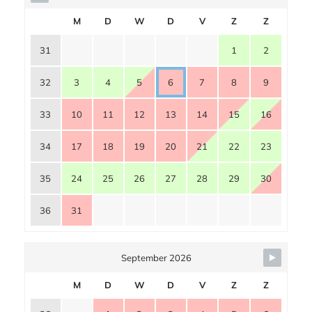
M
D
W
D
V
Z
Z
31
1
2
32
3
4
5
6
7
8
9
33
10
11
12
13
14
15
16
34
17
18
19
20
21
22
23
35
24
25
26
27
28
29
30
36
31
September 2026
M
D
W
D
V
Z
Z