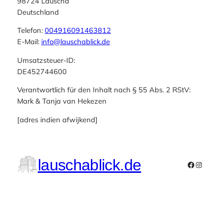
98724 Lauscha
Deutschland
Telefon:
004916091463812
E-Mail:
info@lauschablick.de
Umsatzsteuer-ID:
DE452744600
Verantwortlich für den Inhalt nach § 55 Abs. 2 RStV:
Mark & Tanja van Hekezen
[adres indien afwijkend]
lauschablick.de
Faceboo
Instag